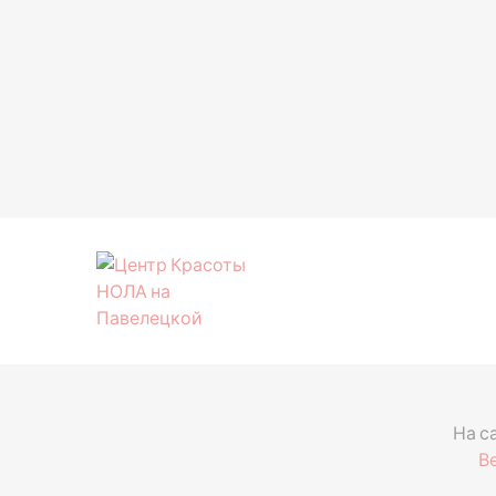
На с
В