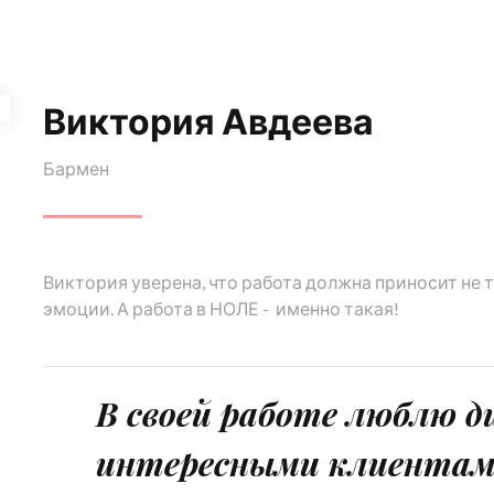
Виктория Авдеева
Бармен
Виктория уверена, что работа должна приносит не 
эмоции. А работа в НОЛЕ - именно такая!
В своей работе люблю д
интересными клиентам