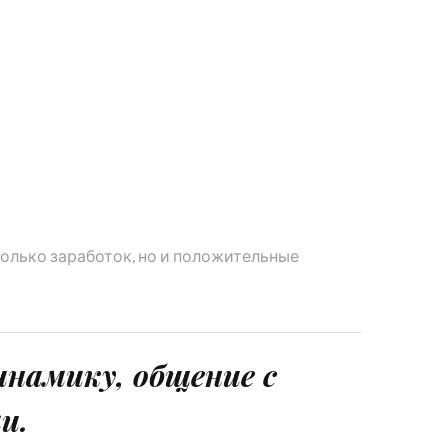
только заработок, но и положительные
инамику, общение с
и.